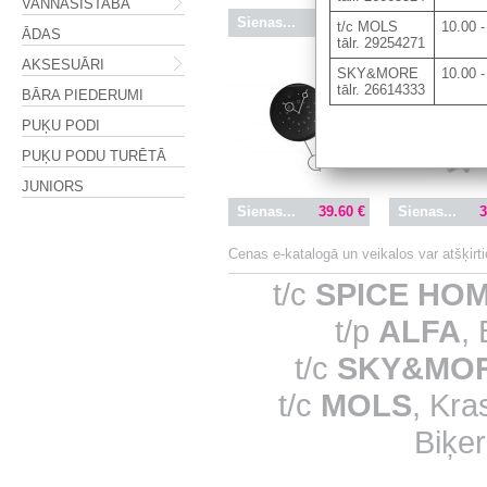
VANNASISTABA
Sienas...
48.93 €
Sienas...
3
t/c MOLS
10.00 -
ĀDAS
tālr. 29254271
AKSESUĀRI
SKY&MORE
10.00 -
tālr. 26614333
BĀRA PIEDERUMI
PUĶU PODI
PUĶU PODU TURĒTĀ
JUNIORS
Sienas...
39.60 €
Sienas...
3
Cenas e-katalogā un veikalos var atšķir
t/c
SPICE HO
t/p
ALFA
,
t/c
SKY&MO
t/c
MOLS
, Kra
Biķer