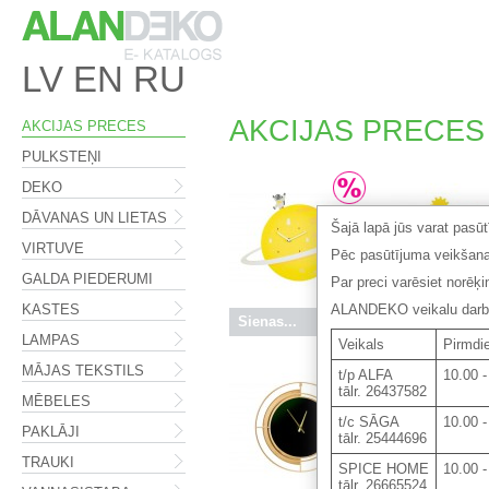
LV
EN
RU
AKCIJAS PRECES
AKCIJAS PRECES
PULKSTEŅI
DEKO
DĀVANAS UN LIETAS
Šajā lapā jūs varat pasū
VIRTUVE
Pēc pasūtījuma veikšana
GALDA PIEDERUMI
Par preci varēsiet norēķ
KASTES
ALANDEKO veikalu darba 
Sienas...
16.50 €
Sienas...
LAMPAS
Veikals
Pirmdie
MĀJAS TEKSTILS
t/p ALFA
10.00 -
tālr. 26437582
MĒBELES
t/c SĀGA
10.00 -
PAKLĀJI
tālr. 25444696
TRAUKI
SPICE HOME
10.00 -
tālr. 26665524